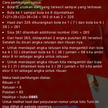
Cara perhitungan rumus:
Bola di urutkan dari yang terkecil sampai yang terbesar.
Bola ke 1 sampai bola ke 6 dijumlahkan
7+21+29+32+36+38 = 163 di kali 2 = 326
Hasil dari 326 dikurangkan bola ke 1 ( 7 ) dan bola ke 6 (
38 ) = 281
Sisa 281 ditambah additional number (04) = 285
Dari hasil 285, didapatkan 2 angka puluhan 85 tersebut.
Setelah itu dicari angka ratusan dan ribuan nya.
Untuk mendapat angka ratusan kita mengambil dari bola
ke 4 ( 32 ) ditambah bola ke 5 ( 36 ) jumlah = 68 kita ambil
ekor 8 ini sebagai angka untuk ratusan
Untuk mendapat angka ribuan kita mengambil dari bola
ke 2 ( 21 ) ditambah bola ke 3 ( 29 ) jumlah = 50 kita ambil
ekor 0 ini sebagai angka untuk ribuan
Maka hasil perhitungan diatas:
Ribuan = 0
Ratusan = 8
Puluhan = 85
Hasilnya = buka
0885
Untuk melihat hasil dari perputaran nomor untuk toto Turin ini
bisa dilihat di website resminya
juaraselalu.com
.