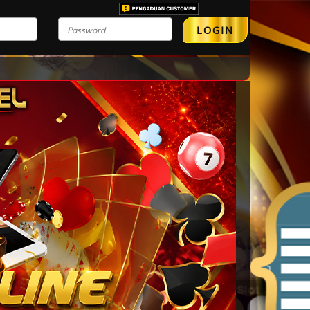
LOGIN