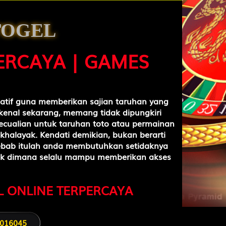
TOGEL
ERCAYA | GAMES
natif guna memberikan sajian taruhan yang
 kenal sekarang, memang tidak dipungkiri
cualian untuk taruhan toto atau permainan
halayak. Kendati demikian, bukan berarti
ebab itulah anda membutuhkan setidaknya
baik dimana selalu mampu memberikan akses
L ONLINE TERPERCAYA
016045