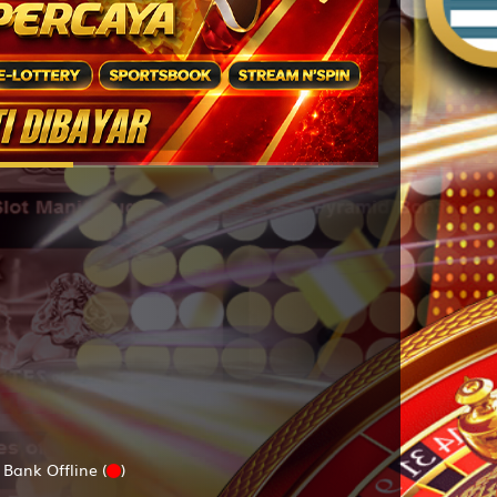
/
Bank Offline (
)