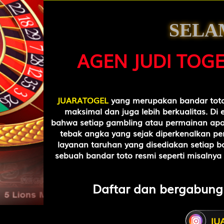
SELA
AGEN JUDI TOG
JUARATOGEL
yang merupakan bandar toto 
maksimal dan juga lebih berkualitas. Di
bahwa setiap gambling atau permainan apa
tebak angka yang sejak diperkenalkan pe
layanan taruhan yang disediakan setiap
sebuah bandar toto resmi seperti misalny
Daftar dan bergabung
JU